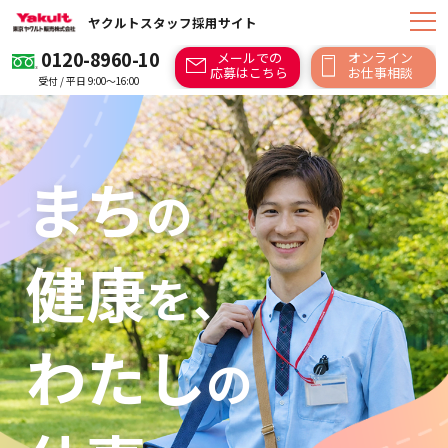
ヤクルトスタッフ採用サイト
0120-8960-10
メールでの
オンライン
応募はこちら
お仕事相談
受付 / 平日 9:00～16:00
まち
の
健康
を、
わたし
の