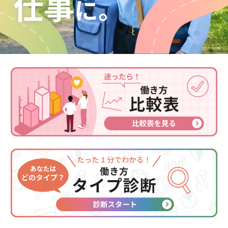
仕事
に。