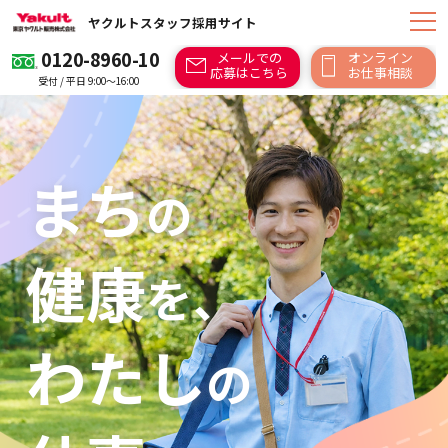
ヤクルトスタッフ採用サイト
0120-8960-10
メールでの
オンライン
応募はこちら
お仕事相談
受付 / 平日 9:00～16:00
まち
の
健康
を、
わたし
の