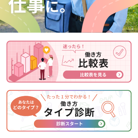
仕事
に。