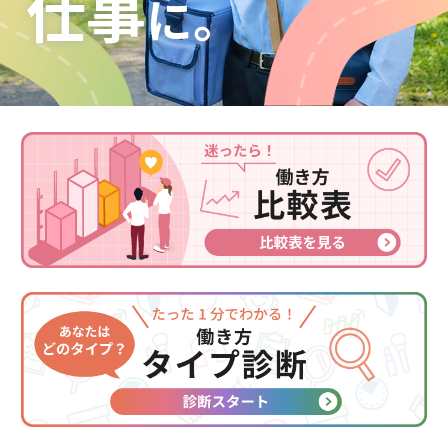
仕事
に。