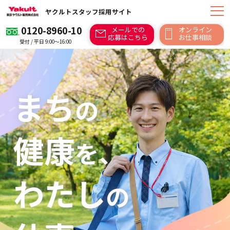
ヤクルトスタッフ採用サイト
0120-8960-10
メールでの
オンライン
応募はこちら
お仕事相談
受付 / 平日 9:00～16:00
まち
の
健康
を、
わたし
の