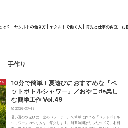
lとは？
ヤクルトの働き方
ヤクルトで働く人
育児と仕事の両立
お
育児
キャリア
手作り
10分で簡単！夏遊びにおすすめな「ペ
ラム
ットボトルシャワー」／おやこde楽し
む簡単工作 Vol.49
2026-07-15
暑い夏の水遊びに！空のペットボトルで簡単に作れる「ペットボトル
シャワー」の作り方をご紹介します。所要時間はたったの10分、材料