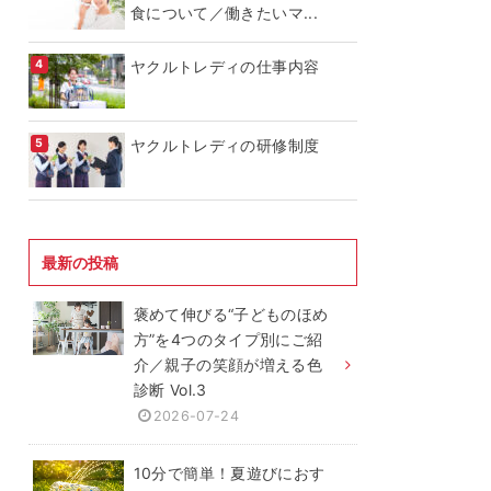
食について／働きたいマ...
ヤクルトレディの仕事内容
ヤクルトレディの研修制度
最新の投稿
褒めて伸びる“子どものほめ
方”を4つのタイプ別にご紹
介／親子の笑顔が増える色
診断 Vol.3
2026-07-24
10分で簡単！夏遊びにおす