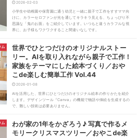
2026-02-03
小学生や幼稚園や保育園に通う幼児と一緒に親子で工作をすすママ向
けに、カラーセロファンが光を通してキラキラ見える、ちょっぴり不
思議な「鬼のお面」をご紹介しています。いつもと違うカラフルな視
界に、お子様もワクワクすること間違いなしです。
世界でひとつだけのオリジナルストー
ラム
リー。AIを取り入れながら親子で工作！
家族をテーマにした絵本づくり／おや
こde楽しむ簡単工作 Vol.44
2026-01-08
AIを活用した、世界にひとつだけのオリジナル絵本の作りかたを紹介
します。デザインツール『Canva』の機能で物語や挿絵を生成するの
で、難しい技術は必要ありません。
わが家の1年をかざろう♪ 写真で作るメ
ラム
モリークリスマスツリー／おやこde楽