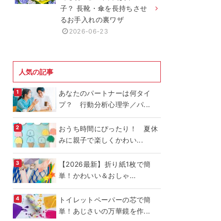
子？ 長靴・傘を長持ちさせ
るお手入れの裏ワザ
2026-06-23
人気の記事
あなたのパートナーは何タイ
プ？ 行動分析心理学／パ...
おうち時間にぴったり！ 夏休
みに親子で楽しくかわい...
【2026最新】折り紙1枚で簡
単！かわいい＆おしゃ...
トイレットペーパーの芯で簡
単！あじさいの万華鏡を作...