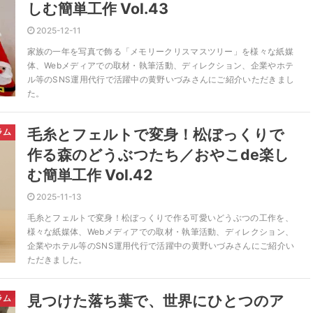
しむ簡単工作 Vol.43
2025-12-11
家族の一年を写真で飾る「メモリークリスマスツリー」を様々な紙媒
体、Webメディアでの取材・執筆活動、ディレクション、企業やホテ
ル等のSNS運用代行で活躍中の黄野いづみさんにご紹介いただきまし
た。
毛糸とフェルトで変身！松ぼっくりで
ラム
作る森のどうぶつたち／おやこde楽し
む簡単工作 Vol.42
2025-11-13
毛糸とフェルトで変身！松ぼっくりで作る可愛いどうぶつの工作を、
様々な紙媒体、Webメディアでの取材・執筆活動、ディレクション、
企業やホテル等のSNS運用代行で活躍中の黄野いづみさんにご紹介い
ただきました。
見つけた落ち葉で、世界にひとつのア
ラム