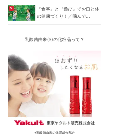
『食事』と『遊び』でお口と体
の健康づくり！／噛んで...
乳酸菌由来(※)の化粧品って？
※乳酸菌由来の保湿成分配合