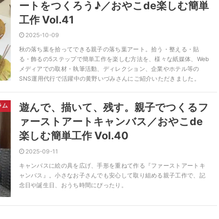
ートをつくろう♪／おやこde楽しむ簡単
工作 Vol.41
2025-10-09
秋の落ち葉を拾ってできる親子の落ち葉アート。拾う・整える・貼
る・飾るの5ステップで簡単工作を楽しむ方法を、様々な紙媒体、Web
メディアでの取材・執筆活動、ディレクション、企業やホテル等の
SNS運用代行で活躍中の黄野いづみさんにご紹介いただきました。
遊んで、描いて、残す。親子でつくるフ
ラム
ァーストアートキャンバス／おやこde
楽しむ簡単工作 Vol.40
2025-09-11
キャンバスに絵の具を広げ、手形を重ねて作る『ファーストアートキ
ャンバス』。小さなお子さんでも安心して取り組める親子工作で、記
念日や誕生日、おうち時間にぴったり。