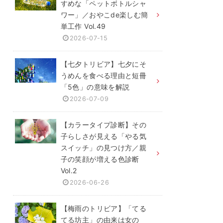
すめな「ペットボトルシャ
ワー」／おやこde楽しむ簡
単工作 Vol.49
2026-07-15
【七夕トリビア】七夕にそ
うめんを食べる理由と短冊
「5色」の意味を解説
2026-07-09
【カラータイプ診断】その
子らしさが見える「やる気
スイッチ」の見つけ方／親
子の笑顔が増える色診断
Vol.2
2026-06-26
【梅雨のトリビア】「てる
てる坊主」の由来は女の