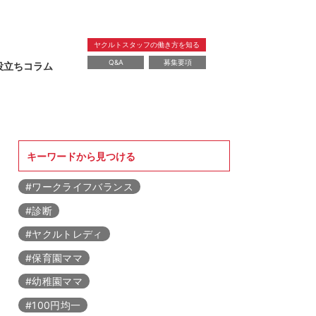
ヤクルトスタッフの働き方を知る
Q&A
募集要項
役立ちコラム
暮らし
教育
レシピ
健康
美容
キーワードから見つける
#ワークライフバランス
#診断
#ヤクルトレディ
#保育園ママ
#幼稚園ママ
#100円均一