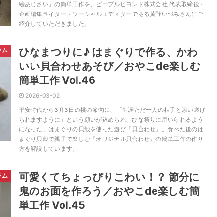
絵あじさい」の簡単工作を、ピープルビヨンド株式会社 代表取締役・
企画編集ライター・ソーシャルエディターである黄野いづみさんにご
紹介していただきました。
ひなまつりに♪ はまぐりで作る、かわ
ラム
いい貝合わせあそび／おやこde楽しむ
簡単工作 Vol.46
2026-03-02
平安時代から3月3日の桃の節句に、「生涯ただ一人の相手と添い遂げ
られますように」という願いが込められ、ひな祭りに用いられるよう
になった、はまぐりの貝殻を使った遊び『貝合わせ』。食べた後のは
まぐり貝殻で親子で楽しむ『オリジナル貝合わせ』の簡単工作の作り
方を解説しています。
可愛くてちょっぴりこわい！？ 節分に
ラム
鬼のお面を作ろう／おやこde楽しむ簡
単工作 Vol.45