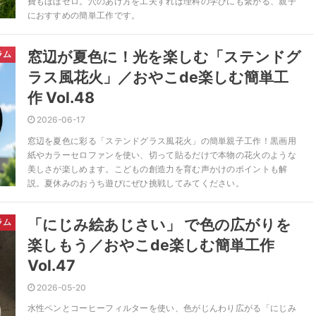
費もほぼゼロ。穴のあけ方を工夫すれば理科の学びにも繋がる、親子
におすすめの簡単工作です。
窓辺が夏色に！光を楽しむ「ステンドグ
ラム
ラス風花火」／おやこde楽しむ簡単工
作 Vol.48
2026-06-17
窓辺を夏色に彩る「ステンドグラス風花火」の簡単親子工作！黒画用
紙やカラーセロファンを使い、切って貼るだけで本物の花火のような
美しさが楽しめます。こどもの創造力を育む声かけのポイントも解
説。夏休みのおうち遊びにぜひ挑戦してみてください。
「にじみ絵あじさい」 で色の広がりを
ラム
楽しもう／おやこde楽しむ簡単工作
Vol.47
2026-05-20
水性ペンとコーヒーフィルターを使い、色がじんわり広がる「にじみ