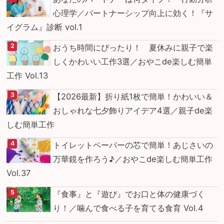
心理学／パートナーシップ向上に効く！『サ
イグラム』診断 vol.1
おうち時間にぴったり！ 夏休みに親子で楽
しくかわいい工作3選／おやこde楽しむ簡単
工作 Vol.13
【2026最新】折り紙1枚で簡単！かわいい＆
おしゃれな七夕飾りアイデア4選／親子de楽
しむ簡単工作
トイレットペーパーの芯で簡単！あじさいの
万華鏡を作ろう♪／おやこde楽しむ簡単工作
Vol.37
『食事』と『遊び』でお口と体の健康づく
り！／噛んで食べる子を育てる食育 Vol.4