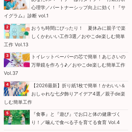
心理学／パートナーシップ向上に効く！『サ
イグラム』診断 vol.1
おうち時間にぴったり！ 夏休みに親子で楽
しくかわいい工作3選／おやこde楽しむ簡単
工作 Vol.13
トイレットペーパーの芯で簡単！あじさいの
万華鏡を作ろう♪／おやこde楽しむ簡単工作
Vol.37
【2026最新】折り紙1枚で簡単！かわいい＆
おしゃれな七夕飾りアイデア4選／親子de楽
しむ簡単工作
『食事』と『遊び』でお口と体の健康づく
り！／噛んで食べる子を育てる食育 Vol.4