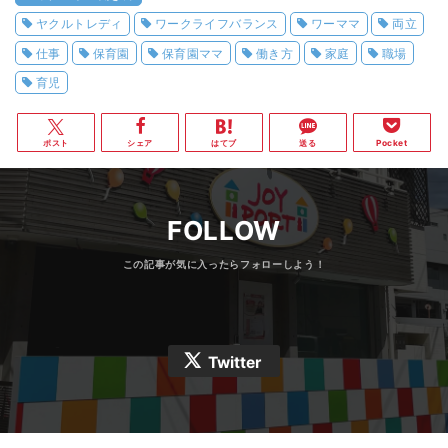
ヤクルトレディ
ワークライフバランス
ワーママ
両立
仕事
保育園
保育園ママ
働き方
家庭
職場
育児
ポスト
シェア
はてブ
送る
Pocket
FOLLOW
Twitter