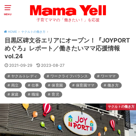
MENU
子育てママの「働きたい！」を応援
HOME
ヤクルトの働き方
目黒区碑文谷エリアにオープン！『JOYPORT
めぐろ』レポート／働きたいママ応援情報
vol.24
2021-09-29
2023-08-27
ヤクルトレディ
ワークライフバランス
ワーママ
両立
仕事
保育園
保育園ママ
働き方
家庭
職場
育児
ヤクルトの働き方