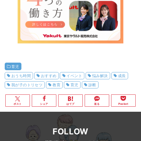
育児
おうち時間
おすすめ
イベント
悩み解決
成長
我が子のトリセツ
教育
育児
診断
ポスト
シェア
はてブ
送る
Pocket
FOLLOW