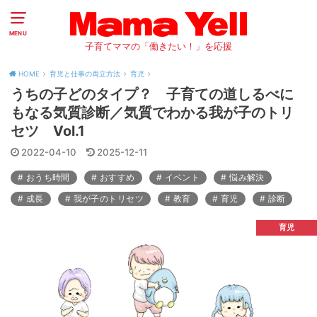
MENU
子育てママの「働きたい！」を応援
HOME
育児と仕事の両立方法
育児
うちの子どのタイプ？ 子育ての道しるべに
もなる気質診断／気質でわかる我が子のトリ
セツ Vol.1
2022-04-10
2025-12-11
おうち時間
おすすめ
イベント
悩み解決
成長
我が子のトリセツ
教育
育児
診断
育児