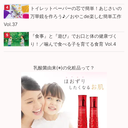
トイレットペーパーの芯で簡単！あじさいの
万華鏡を作ろう♪／おやこde楽しむ簡単工作
Vol.37
『食事』と『遊び』でお口と体の健康づく
り！／噛んで食べる子を育てる食育 Vol.4
乳酸菌由来(※)の化粧品って？