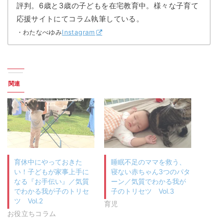
評判。6歳と3歳の子どもを在宅教育中。様々な子育て
応援サイトにてコラム執筆している。
・わたなべゆみ
Instagram
関連
育休中にやっておきた
睡眠不足のママを救う、
い！子どもが家事上手に
寝ない赤ちゃん3つのパタ
なる『お手伝い』／気質
ーン／気質でわかる我が
でわかる我が子のトリセ
子のトリセツ Vol.3
ツ Vol.2
育児
お役立ちコラム