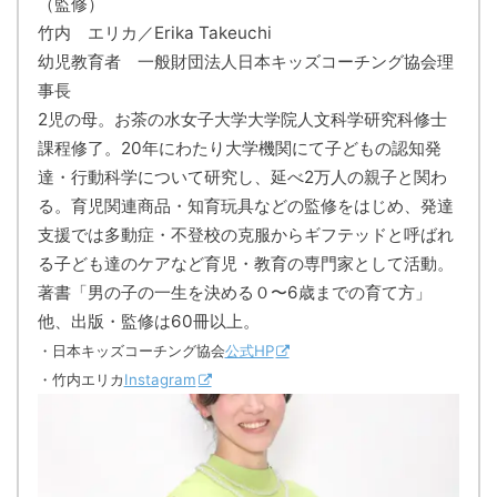
（監修）
竹内 エリカ／Erika Takeuchi
幼児教育者 一般財団法人日本キッズコーチング協会理
事長
2児の母。お茶の水女子大学大学院人文科学研究科修士
課程修了。20年にわたり大学機関にて子どもの認知発
達・行動科学について研究し、延べ2万人の親子と関わ
る。育児関連商品・知育玩具などの監修をはじめ、発達
支援では多動症・不登校の克服からギフテッドと呼ばれ
る子ども達のケアなど育児・教育の専門家として活動。
著書「男の子の一生を決める０〜6歳までの育て方」
他、出版・監修は60冊以上。
・日本キッズコーチング協会
公式HP
・竹内エリカ
Instagram