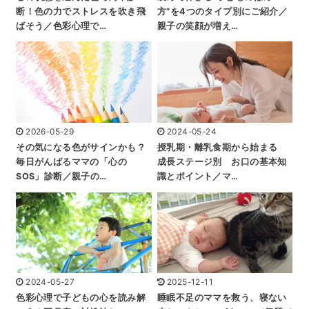
断！色の力でストレスを吹き飛
方”を4つのタイプ別にご紹介／
ばそう／色彩心理で…
親子の笑顔が増え…
2026-05-29
2024-05-24
その気になる色がサインかも？
授乳期・離乳食期から始まる
毎日がんばるママの「心の
成長ステージ別 お口の基本知
SOS」診断／親子の…
識とポイント／マ…
2024-05-27
2025-12-11
色彩心理で子どもの心を読み解
睡眠不足のママを救う、寝ない