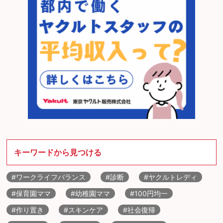
キーワードから見つける
#ワークライフバランス
#診断
#ヤクルトレディ
#保育園ママ
#幼稚園ママ
#100円均一
#作り置き
#スキンケア
#社会復帰