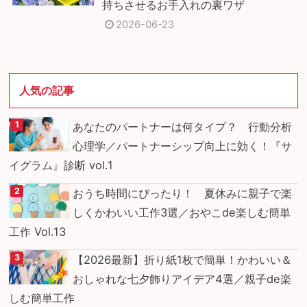
持ちさせるお手入れの裏ワザ
2026-06-23
人気の記事
あなたのパートナーは何タイプ？ 行動分析
心理学／パートナーシップ向上に効く！『サ
イグラム』診断 vol.1
おうち時間にぴったり！ 夏休みに親子で楽
しくかわいい工作3選／おやこde楽しむ簡単
工作 Vol.13
【2026最新】折り紙1枚で簡単！かわいい＆
おしゃれな七夕飾りアイデア4選／親子de楽
しむ簡単工作