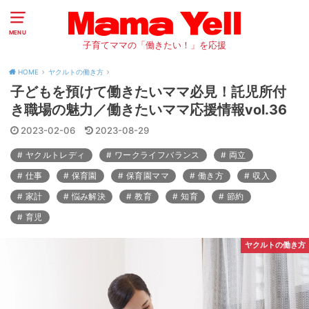
MENU
子育てママの「働きたい！」を応援
HOME
ヤクルトの働き方
子どもを預けて働きたいママ必見！託児所付
き職場の魅力／働きたいママ応援情報vol.36
2023-02-06
2023-08-29
ヤクルトレディ
ワークライフバランス
両立
仕事
保育園
保育園ママ
働き方
収入
家計
悩み解決
教育
知育
節約
育児
ヤクルトの働き方