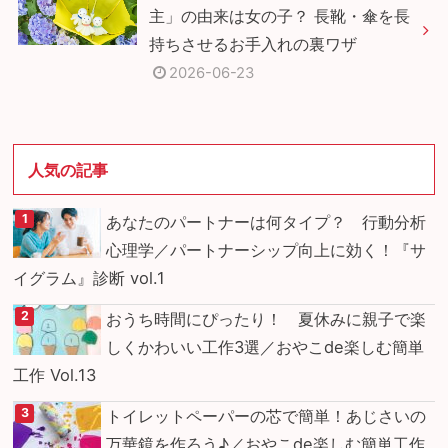
主」の由来は女の子？ 長靴・傘を長
持ちさせるお手入れの裏ワザ
2026-06-23
人気の記事
あなたのパートナーは何タイプ？ 行動分析
心理学／パートナーシップ向上に効く！『サ
イグラム』診断 vol.1
おうち時間にぴったり！ 夏休みに親子で楽
しくかわいい工作3選／おやこde楽しむ簡単
工作 Vol.13
トイレットペーパーの芯で簡単！あじさいの
万華鏡を作ろう♪／おやこde楽しむ簡単工作