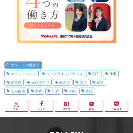
ヤクルトの働き方
ヤクルトレディ
ワークライフバランス
両立
仕事
保育園
保育園ママ
働き方
収入
家計
悩み解決
教育
知育
節約
育児
ポスト
シェア
はてブ
送る
Pocket