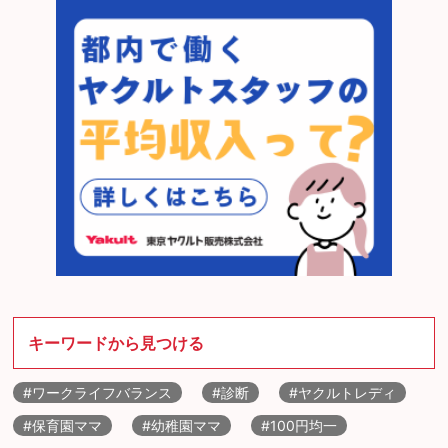
キーワードから見つける
#ワークライフバランス
#診断
#ヤクルトレディ
#保育園ママ
#幼稚園ママ
#100円均一