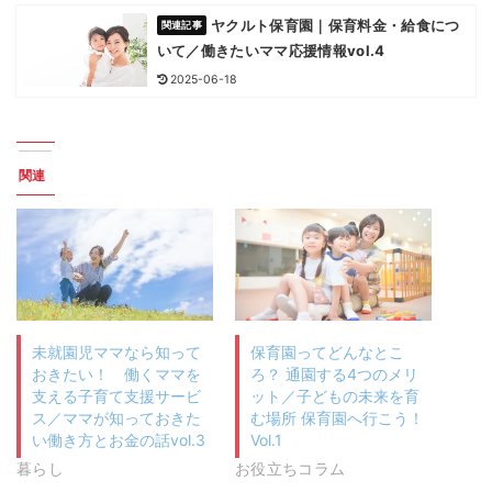
ヤクルト保育園｜保育料金・給食につ
いて／働きたいママ応援情報vol.4
2025-06-18
関連
未就園児ママなら知って
保育園ってどんなとこ
おきたい！ 働くママを
ろ？ 通園する4つのメリ
支える子育て支援サービ
ット／子どもの未来を育
ス／ママが知っておきた
む場所 保育園へ行こう！
い働き方とお金の話vol.3
Vol.1
暮らし
お役立ちコラム