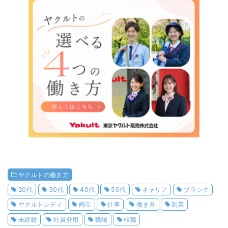
ヤクルトの働き方
20代
30代
40代
50代
キャリア
ブランク
ヤクルトレディ
両立
仕事
働き方
副業
未経験
社員登用
職場
転職