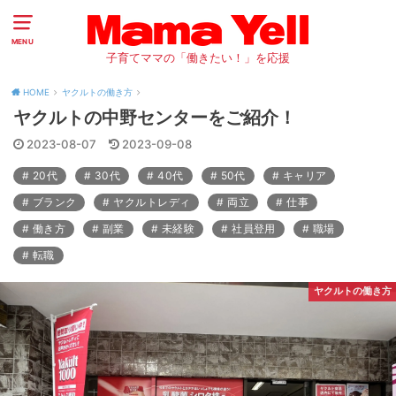
MENU
子育てママの「働きたい！」を応援
HOME
ヤクルトの働き方
ヤクルトの中野センターをご紹介！
2023-08-07
2023-09-08
20代
30代
40代
50代
キャリア
ブランク
ヤクルトレディ
両立
仕事
働き方
副業
未経験
社員登用
職場
転職
ヤクルトの働き方