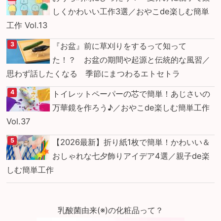
しくかわいい工作3選／おやこde楽しむ簡単
工作 Vol.13
『お盆』前に草刈りをするって知って
た！？ お盆の期間や起源と伝統的な風習／
思わず話したくなる 季節にまつわるエトセトラ
トイレットペーパーの芯で簡単！あじさいの
万華鏡を作ろう♪／おやこde楽しむ簡単工作
Vol.37
【2026最新】折り紙1枚で簡単！かわいい＆
おしゃれな七夕飾りアイデア4選／親子de楽
しむ簡単工作
乳酸菌由来(※)の化粧品って？