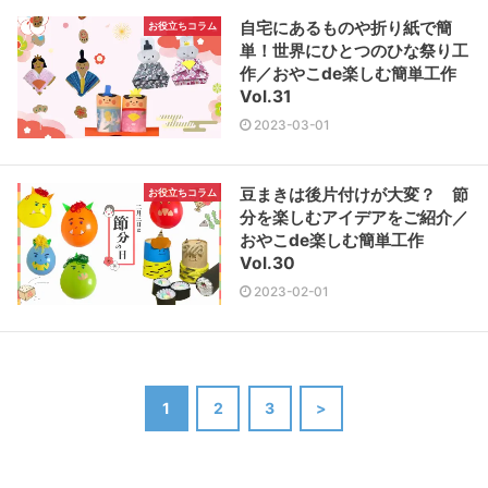
自宅にあるものや折り紙で簡
お役立ちコラム
単！世界にひとつのひな祭り工
作／おやこde楽しむ簡単工作
Vol.31
2023-03-01
豆まきは後片付けが大変？ 節
お役立ちコラム
分を楽しむアイデアをご紹介／
おやこde楽しむ簡単工作
Vol.30
2023-02-01
1
2
3
>