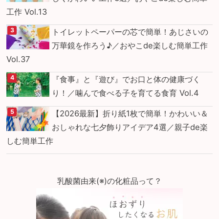
工作 Vol.13
トイレットペーパーの芯で簡単！あじさいの
万華鏡を作ろう♪／おやこde楽しむ簡単工作
Vol.37
『食事』と『遊び』でお口と体の健康づく
り！／噛んで食べる子を育てる食育 Vol.4
【2026最新】折り紙1枚で簡単！かわいい＆
おしゃれな七夕飾りアイデア4選／親子de楽
しむ簡単工作
乳酸菌由来(※)の化粧品って？