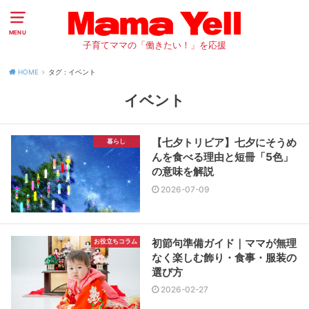
MENU
子育てママの「働きたい！」を応援
HOME
タグ : イベント
イベント
【七夕トリビア】七夕にそうめ
暮らし
んを食べる理由と短冊「5色」
の意味を解説
2026-07-09
初節句準備ガイド｜ママが無理
お役立ちコラム
なく楽しむ飾り・食事・服装の
選び方
2026-02-27