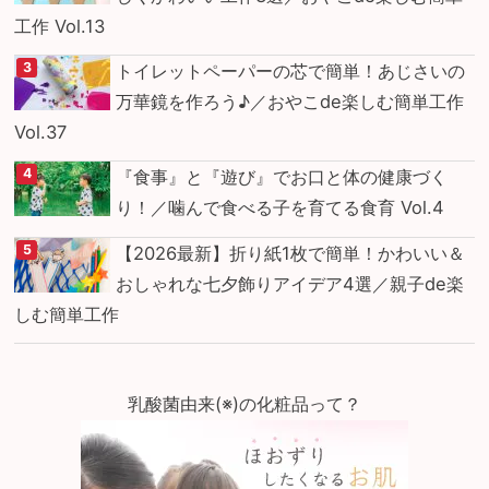
工作 Vol.13
トイレットペーパーの芯で簡単！あじさいの
万華鏡を作ろう♪／おやこde楽しむ簡単工作
Vol.37
『食事』と『遊び』でお口と体の健康づく
り！／噛んで食べる子を育てる食育 Vol.4
【2026最新】折り紙1枚で簡単！かわいい＆
おしゃれな七夕飾りアイデア4選／親子de楽
しむ簡単工作
乳酸菌由来(※)の化粧品って？