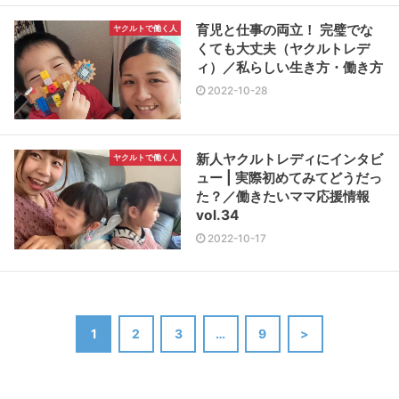
育児と仕事の両立！ 完璧でな
ヤクルトで働く人
くても大丈夫（ヤクルトレデ
ィ）／私らしい生き方・働き方
2022-10-28
新人ヤクルトレディにインタビ
ヤクルトで働く人
ュー | 実際初めてみてどうだっ
た？／働きたいママ応援情報
vol.34
2022-10-17
1
2
3
…
9
>