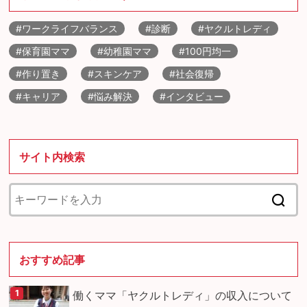
#ワークライフバランス
#診断
#ヤクルトレディ
#保育園ママ
#幼稚園ママ
#100円均一
#作り置き
#スキンケア
#社会復帰
#キャリア
#悩み解決
#インタビュー
サイト内検索
おすすめ記事
働くママ「ヤクルトレディ」の収入について