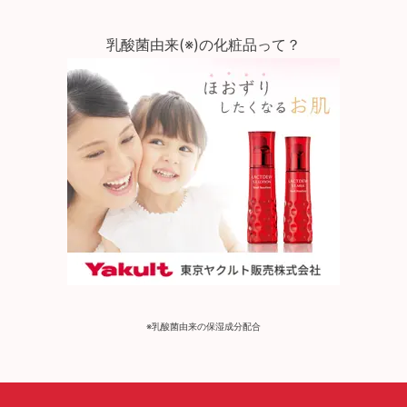
乳酸菌由来(※)の化粧品って？
※乳酸菌由来の保湿成分配合