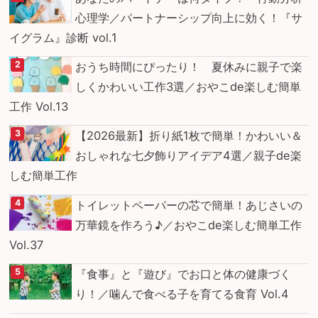
心理学／パートナーシップ向上に効く！『サ
イグラム』診断 vol.1
おうち時間にぴったり！ 夏休みに親子で楽
しくかわいい工作3選／おやこde楽しむ簡単
工作 Vol.13
【2026最新】折り紙1枚で簡単！かわいい＆
おしゃれな七夕飾りアイデア4選／親子de楽
しむ簡単工作
トイレットペーパーの芯で簡単！あじさいの
万華鏡を作ろう♪／おやこde楽しむ簡単工作
Vol.37
『食事』と『遊び』でお口と体の健康づく
り！／噛んで食べる子を育てる食育 Vol.4