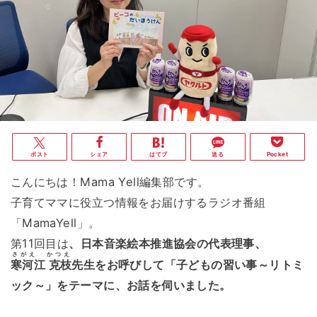
ポスト
シェア
はてブ
送る
Pocket
こんにちは！Mama Yell編集部です。
子育てママに役立つ情報をお届けするラジオ番組
「MamaYell」。
第11回目は
、日本音楽絵本推進協会の代表理事、
さがえ かつえ
寒河江 克枝
先生をお呼びして「子どもの習い事～リトミ
ック～」をテーマに、お話を伺いました。