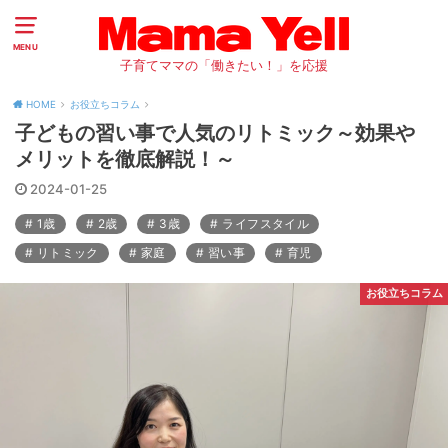
MENU
子育てママの「働きたい！」を応援
HOME
お役立ちコラム
子どもの習い事で人気のリトミック～効果や
メリットを徹底解説！～
2024-01-25
1歳
2歳
3歳
ライフスタイル
リトミック
家庭
習い事
育児
お役立ちコラム