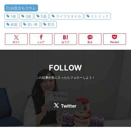
お役立ちコラム
1歳
2歳
3歳
ライフスタイル
リトミック
家庭
習い事
育児
ポスト
シェア
はてブ
送る
Pocket
FOLLOW
Twitter