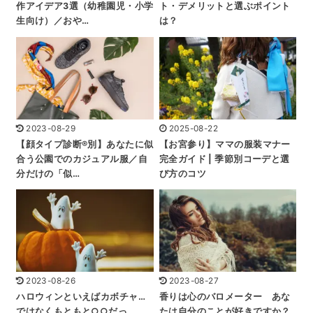
作アイデア3選（幼稚園児・小学
ト・デメリットと選ぶポイント
生向け）／おや…
は？
2023-08-29
2025-08-22
【顔タイプ診断®︎別】あなたに似
【お宮参り】ママの服装マナー
合う公園でのカジュアル服／自
完全ガイド | 季節別コーデと選
分だけの「似…
び方のコツ
2023-08-26
2023-08-27
ハロウィンといえばカボチャ…
香りは心のバロメーター あな
ではなくもともと○○だっ
たは自分のことが好きですか？