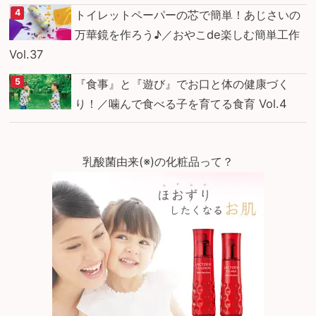
トイレットペーパーの芯で簡単！あじさいの
万華鏡を作ろう♪／おやこde楽しむ簡単工作
Vol.37
『食事』と『遊び』でお口と体の健康づく
り！／噛んで食べる子を育てる食育 Vol.4
乳酸菌由来(※)の化粧品って？