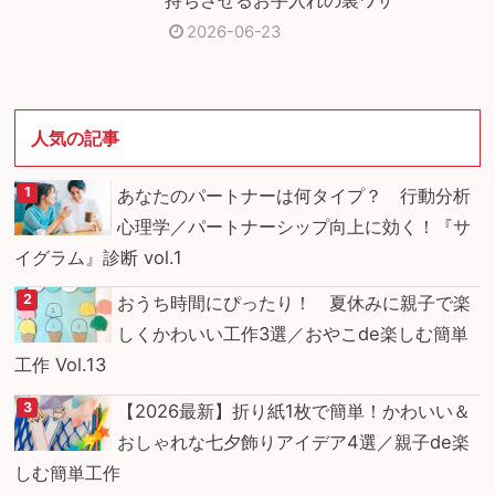
2026-06-23
人気の記事
あなたのパートナーは何タイプ？ 行動分析
心理学／パートナーシップ向上に効く！『サ
イグラム』診断 vol.1
おうち時間にぴったり！ 夏休みに親子で楽
しくかわいい工作3選／おやこde楽しむ簡単
工作 Vol.13
【2026最新】折り紙1枚で簡単！かわいい＆
おしゃれな七夕飾りアイデア4選／親子de楽
しむ簡単工作