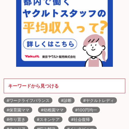
キーワードから見つける
#ワークライフバランス
#診断
#ヤクルトレディ
#保育園ママ
#幼稚園ママ
#100円均一
#作り置き
#スキンケア
#社会復帰
#キャリア
#悩み解決
#インタビュー