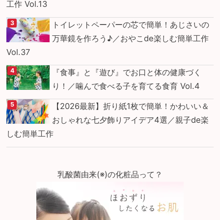
工作 Vol.13
トイレットペーパーの芯で簡単！あじさいの
万華鏡を作ろう♪／おやこde楽しむ簡単工作
Vol.37
『食事』と『遊び』でお口と体の健康づく
り！／噛んで食べる子を育てる食育 Vol.4
【2026最新】折り紙1枚で簡単！かわいい＆
おしゃれな七夕飾りアイデア4選／親子de楽
しむ簡単工作
乳酸菌由来(※)の化粧品って？