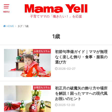
MENU
子育てママの「働きたい！」を応援
HOME
タグ : 1歳
1歳
初節句準備ガイド｜ママが無理
お役立ちコラム
なく楽しむ飾り・食事・服装の
選び方
2026-02-27
初正月の破魔矢の飾り方や場所
お役立ちコラム
を解説！困ったママへの現代風
お祝いのヒント
2025-12-20