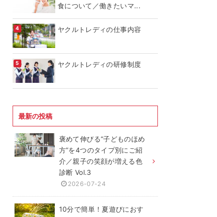
食について／働きたいマ...
ヤクルトレディの仕事内容
ヤクルトレディの研修制度
最新の投稿
褒めて伸びる“子どものほめ
方”を4つのタイプ別にご紹
介／親子の笑顔が増える色
診断 Vol.3
2026-07-24
10分で簡単！夏遊びにおす