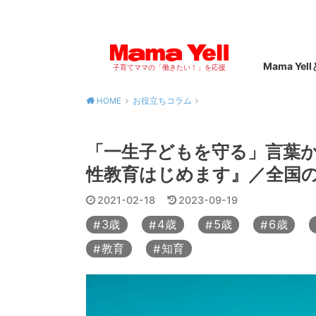
Mama Yel
子育てママの「働きたい！」を応援
HOME
お役立ちコラム
「一生子どもを守る」言葉
性教育はじめます』／全国
2021-02-18
2023-09-19
3歳
4歳
5歳
6歳
教育
知育