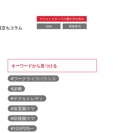
ヤクルトスタッフの働き方を知る
Q&A
募集要項
役立ちコラム
暮らし
教育
レシピ
健康
美容
キーワードから見つける
#ワークライフバランス
#診断
#ヤクルトレディ
#保育園ママ
#幼稚園ママ
#100円均一