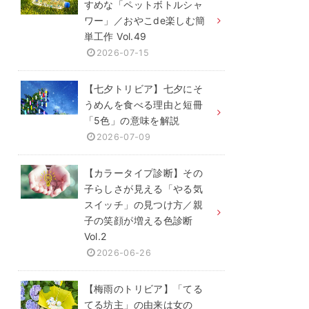
すめな「ペットボトルシャ
ワー」／おやこde楽しむ簡
単工作 Vol.49
2026-07-15
【七夕トリビア】七夕にそ
うめんを食べる理由と短冊
「5色」の意味を解説
2026-07-09
【カラータイプ診断】その
子らしさが見える「やる気
スイッチ」の見つけ方／親
子の笑顔が増える色診断
Vol.2
2026-06-26
【梅雨のトリビア】「てる
てる坊主」の由来は女の