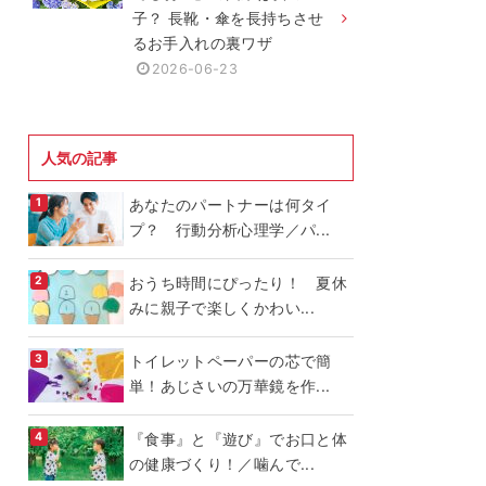
子？ 長靴・傘を長持ちさせ
るお手入れの裏ワザ
2026-06-23
人気の記事
あなたのパートナーは何タイ
プ？ 行動分析心理学／パ...
おうち時間にぴったり！ 夏休
みに親子で楽しくかわい...
トイレットペーパーの芯で簡
単！あじさいの万華鏡を作...
『食事』と『遊び』でお口と体
の健康づくり！／噛んで...