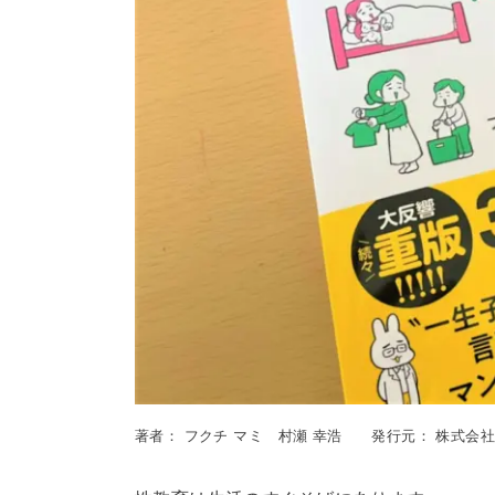
著者： フクチ マミ 村瀬 幸浩 発行元： 株式会社K