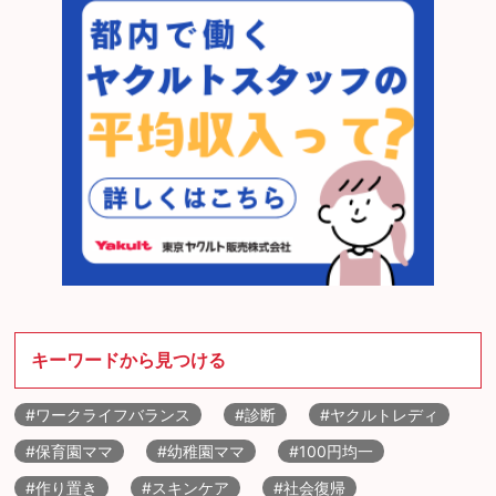
キーワードから見つける
#ワークライフバランス
#診断
#ヤクルトレディ
#保育園ママ
#幼稚園ママ
#100円均一
#作り置き
#スキンケア
#社会復帰