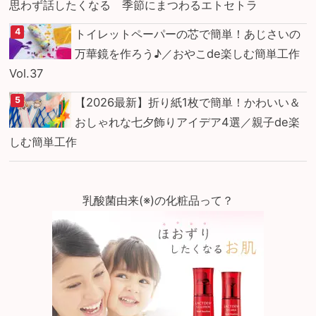
思わず話したくなる 季節にまつわるエトセトラ
トイレットペーパーの芯で簡単！あじさいの
万華鏡を作ろう♪／おやこde楽しむ簡単工作
Vol.37
【2026最新】折り紙1枚で簡単！かわいい＆
おしゃれな七夕飾りアイデア4選／親子de楽
しむ簡単工作
乳酸菌由来(※)の化粧品って？