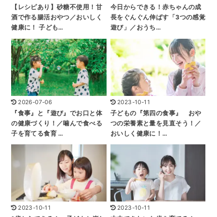
【レシピあり】砂糖不使用！甘
今日からできる！赤ちゃんの成
酒で作る腸活おやつ／おいしく
長をぐんぐん伸ばす「3つの感覚
健康に！ 子ども…
遊び」／おうち…
2026-07-06
2023-10-11
『食事』と『遊び』でお口と体
子どもの『第四の食事』 おや
の健康づくり！／噛んで食べる
つの栄養素と量を見直そう！／
子を育てる食育 …
おいしく健康に！…
2023-10-11
2023-10-11