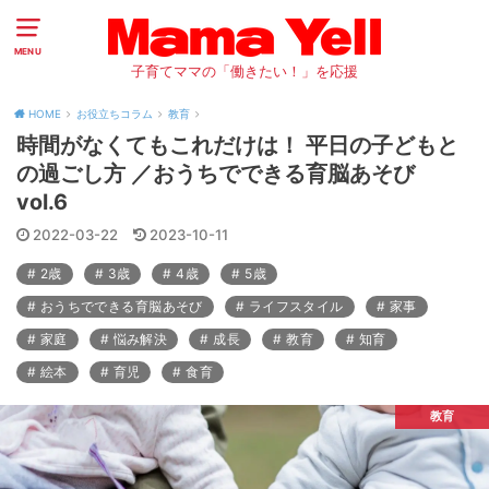
MENU
子育てママの「働きたい！」を応援
HOME
お役立ちコラム
教育
時間がなくてもこれだけは！ 平日の子どもと
の過ごし方 ／おうちでできる育脳あそび
vol.6
2022-03-22
2023-10-11
2歳
3歳
4歳
5歳
おうちでできる育脳あそび
ライフスタイル
家事
家庭
悩み解決
成長
教育
知育
絵本
育児
食育
教育