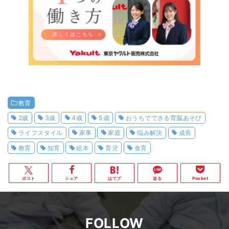
教育
2歳
3歳
4歳
5歳
おうちでできる育脳あそび
ライフスタイル
家事
家庭
悩み解決
成長
教育
知育
絵本
育児
食育
ポスト
シェア
はてブ
送る
Pocket
FOLLOW