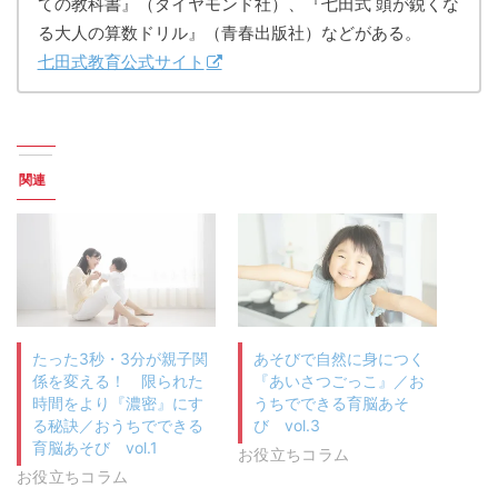
ての教科書』（ダイヤモンド社）、『七田式 頭が鋭くな
る大人の算数ドリル』（青春出版社）などがある。
七田式教育公式サイト
関連
たった3秒・3分が親子関
あそびで自然に身につく
係を変える！ 限られた
『あいさつごっこ』／お
時間をより『濃密』にす
うちでできる育脳あそ
る秘訣／おうちでできる
び vol.3
育脳あそび vol.1
お役立ちコラム
お役立ちコラム