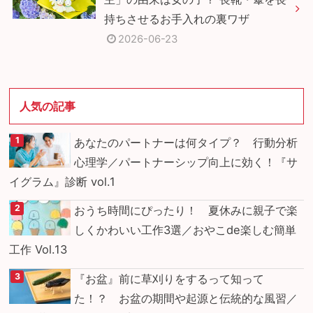
持ちさせるお手入れの裏ワザ
2026-06-23
人気の記事
あなたのパートナーは何タイプ？ 行動分析
心理学／パートナーシップ向上に効く！『サ
イグラム』診断 vol.1
おうち時間にぴったり！ 夏休みに親子で楽
しくかわいい工作3選／おやこde楽しむ簡単
工作 Vol.13
『お盆』前に草刈りをするって知って
た！？ お盆の期間や起源と伝統的な風習／