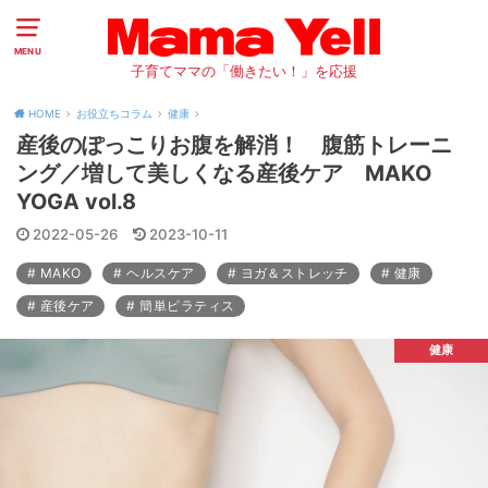
MENU
子育てママの「働きたい！」を応援
HOME
お役立ちコラム
健康
産後のぽっこりお腹を解消！ 腹筋トレーニ
ング／増して美しくなる産後ケア MAKO
YOGA vol.8
2022-05-26
2023-10-11
MAKO
ヘルスケア
ヨガ＆ストレッチ
健康
産後ケア
簡単ピラティス
健康