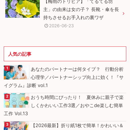
【梅雨のトリビア】「てるてる坊
主」の由来は女の子？ 長靴・傘を長
持ちさせるお手入れの裏ワザ
2026-06-23
人気の記事
あなたのパートナーは何タイプ？ 行動分析
心理学／パートナーシップ向上に効く！『サ
イグラム』診断 vol.1
おうち時間にぴったり！ 夏休みに親子で楽
しくかわいい工作3選／おやこde楽しむ簡単
工作 Vol.13
【2026最新】折り紙1枚で簡単！かわいい＆