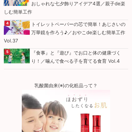
おしゃれな七夕飾りアイデア4選／親子de楽
しむ簡単工作
トイレットペーパーの芯で簡単！あじさいの
万華鏡を作ろう♪／おやこde楽しむ簡単工作
Vol.37
『食事』と『遊び』でお口と体の健康づく
り！／噛んで食べる子を育てる食育 Vol.4
乳酸菌由来(※)の化粧品って？