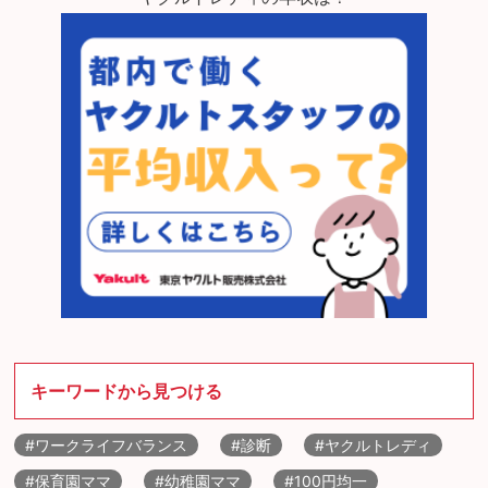
キーワードから見つける
#ワークライフバランス
#診断
#ヤクルトレディ
#保育園ママ
#幼稚園ママ
#100円均一