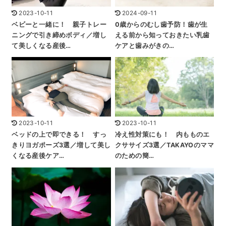
2023-10-11
2024-09-11
ベビーと一緒に！ 親子トレー
0歳からのむし歯予防！歯が生
ニングで引き締めボディ／増し
える前から知っておきたい乳歯
て美しくなる産後…
ケアと歯みがきの…
2023-10-11
2023-10-11
ベッドの上で即できる！ すっ
冷え性対策にも！ 内もものエ
きりヨガポーズ3選／増して美し
クササイズ3選／TAKAYOのママ
くなる産後ケア…
のための簡…