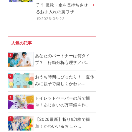
子？ 長靴・傘を長持ちさせ
るお手入れの裏ワザ
2026-06-23
人気の記事
あなたのパートナーは何タイ
プ？ 行動分析心理学／パ...
おうち時間にぴったり！ 夏休
みに親子で楽しくかわい...
トイレットペーパーの芯で簡
単！あじさいの万華鏡を作...
【2026最新】折り紙1枚で簡
単！かわいい＆おしゃ...