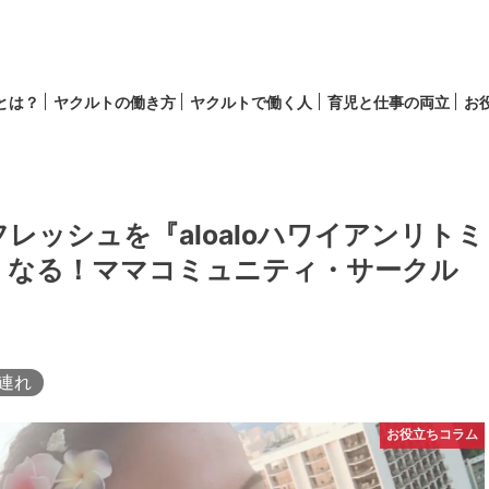
lとは？
ヤクルトの働き方
ヤクルトで働く人
育児と仕事の両立
お
育児
キャリア
レッシュを『aloaloハワイアンリトミ
くなる！ママコミュニティ・サークル
連れ
お役立ちコラム