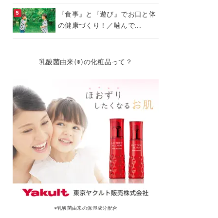
『食事』と『遊び』でお口と体
の健康づくり！／噛んで...
乳酸菌由来(※)の化粧品って？
※乳酸菌由来の保湿成分配合