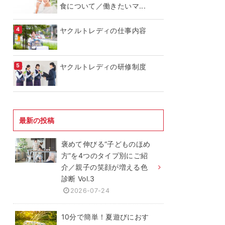
食について／働きたいマ...
ヤクルトレディの仕事内容
ヤクルトレディの研修制度
最新の投稿
褒めて伸びる“子どものほめ
方”を4つのタイプ別にご紹
介／親子の笑顔が増える色
診断 Vol.3
2026-07-24
10分で簡単！夏遊びにおす