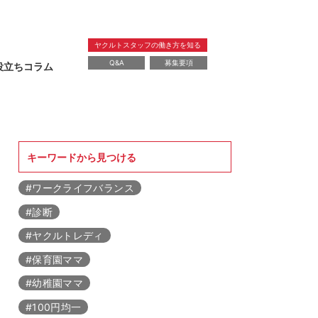
ヤクルトスタッフの働き方を知る
Q&A
募集要項
役立ちコラム
暮らし
教育
レシピ
健康
美容
キーワードから見つける
#ワークライフバランス
#診断
#ヤクルトレディ
#保育園ママ
#幼稚園ママ
#100円均一