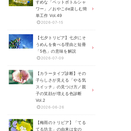
すめな「ペットボトルシャ
ワー」／おやこde楽しむ簡
単工作 Vol.49
2026-07-15
【七夕トリビア】七夕にそ
うめんを食べる理由と短冊
「5色」の意味を解説
2026-07-09
【カラータイプ診断】その
子らしさが見える「やる気
スイッチ」の見つけ方／親
子の笑顔が増える色診断
Vol.2
2026-06-26
【梅雨のトリビア】「てる
てる坊主」の由来は女の