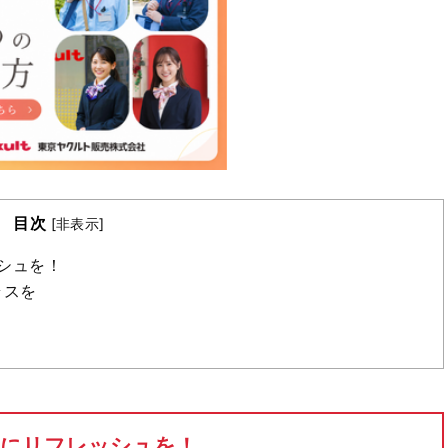
目次
[
非表示
]
シュを！
ラスを
ちにリフレッシュを！