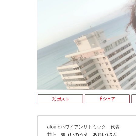
シェア
ポスト
aloaloハワイアンリトミック 代表
井上 碧（いのうえ あおい)さん