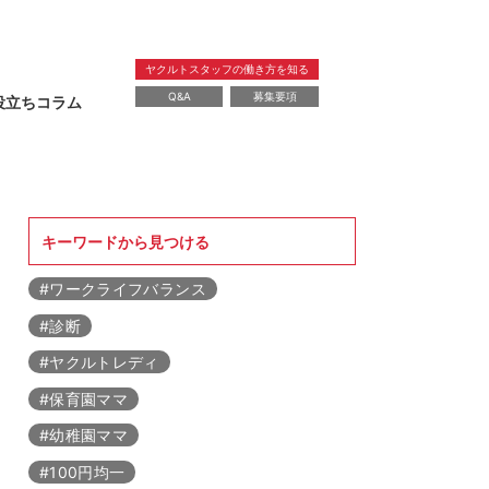
ヤクルトスタッフの働き方を知る
Q&A
募集要項
役立ちコラム
暮らし
教育
レシピ
健康
美容
キーワードから見つける
#ワークライフバランス
#診断
#ヤクルトレディ
#保育園ママ
#幼稚園ママ
#100円均一