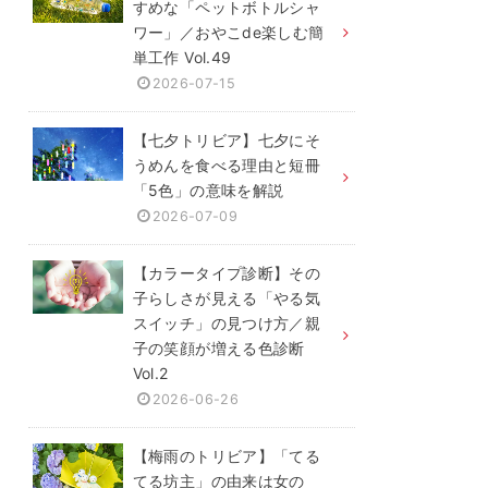
すめな「ペットボトルシャ
ワー」／おやこde楽しむ簡
単工作 Vol.49
2026-07-15
【七夕トリビア】七夕にそ
うめんを食べる理由と短冊
「5色」の意味を解説
2026-07-09
【カラータイプ診断】その
子らしさが見える「やる気
スイッチ」の見つけ方／親
子の笑顔が増える色診断
Vol.2
2026-06-26
【梅雨のトリビア】「てる
てる坊主」の由来は女の