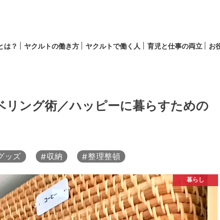
lとは？
ヤクルトの働き方
ヤクルトで働く人
育児と仕事の両立
お
育児
キャリア
ベリング術／ハッピーに暮らすための
グッズ
収納
整理整頓
暮らし