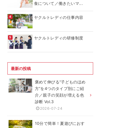
食について／働きたいマ...
ヤクルトレディの仕事内容
ヤクルトレディの研修制度
最新の投稿
褒めて伸びる“子どものほめ
方”を4つのタイプ別にご紹
介／親子の笑顔が増える色
診断 Vol.3
2026-07-24
10分で簡単！夏遊びにおす