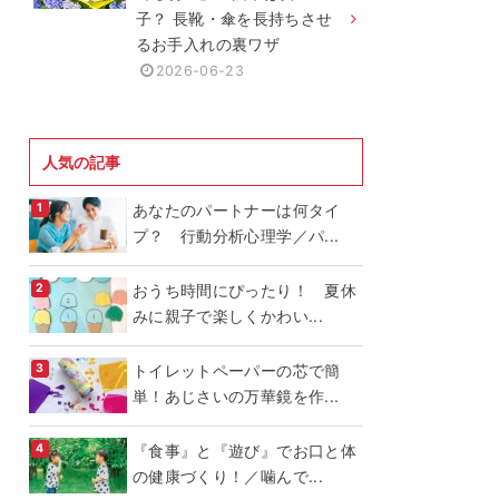
子？ 長靴・傘を長持ちさせ
るお手入れの裏ワザ
2026-06-23
人気の記事
あなたのパートナーは何タイ
プ？ 行動分析心理学／パ...
おうち時間にぴったり！ 夏休
みに親子で楽しくかわい...
トイレットペーパーの芯で簡
単！あじさいの万華鏡を作...
『食事』と『遊び』でお口と体
の健康づくり！／噛んで...