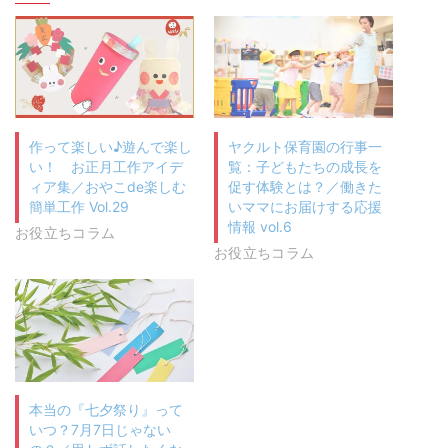
作って楽しい♪遊んで楽し
ヤクルト保育園の行事一
い！ お正月工作アイデ
覧：子どもたちの成長を
ィア集／おやこde楽しむ
促す体験とは？／働きた
簡単工作 Vol.29
いママにお届けする応援
情報 vol.6
お役立ちコラム
お役立ちコラム
本当の『七夕祭り』って
いつ？7月7日じゃない