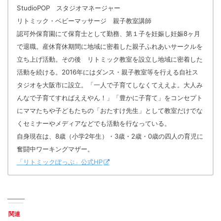
StudioPOP スタジオマネージャー
リトミック・ベビーマッサージ 親子教室講師
認可外保育園にて保育士として勤務、第１子を妊娠し妊娠8ヶ月
で退職。産休育休期間に地域に密着した親子ふれあいサークルを
立ち上げ活動。その後 リトミック教室を設立し地域に密着した
活動を続ける。2016年にはダンス・親子教室等を行える自社ス
タジオを大阪市に設立。「一人で子育てしなくてええよ。大人み
んなで子育てすればええやん！」「豊かに子育て」をコンセプト
にママたちや子どもたちの「おたすけ先生」として教室だけでな
くセミナーやメディアなどでも活動を行なっている。
自身現在は、8歳（小学2年生）・3歳・2歳・0歳の四人の育児に
奮闘中ワーキングマザー。
「リトミックぽっぷ」公式HP
関連