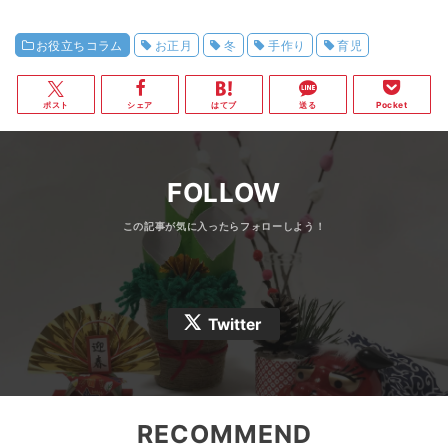
お役立ちコラム
お正月
冬
手作り
育児
ポスト
シェア
はてブ
送る
Pocket
FOLLOW
Twitter
RECOMMEND