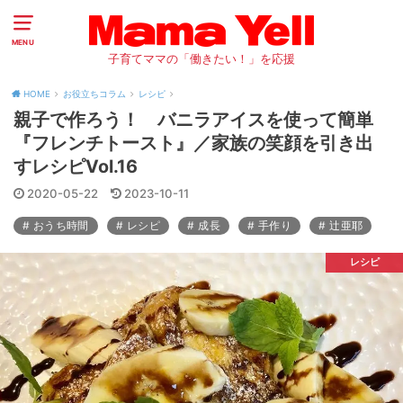
MENU
子育てママの「働きたい！」を応援
HOME
お役立ちコラム
レシピ
親子で作ろう！ バニラアイスを使って簡単
『フレンチトースト』／家族の笑顔を引き出
すレシピVol.16
2020-05-22
2023-10-11
おうち時間
レシピ
成長
手作り
辻亜耶
レシピ