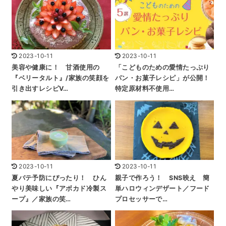
2023-10-11
2023-10-11
美容や健康に！ 甘酒使用の
「こどものための愛情たっぷり
『ベリータルト』/家族の笑顔を
パン・お菓子レシピ」が公開！
引き出すレシピV…
特定原材料不使用…
2023-10-11
2023-10-11
夏バテ予防にぴったり！ ひん
親子で作ろう！ SNS映え 簡
やり美味しい『アボカド冷製ス
単ハロウィンデザート／フード
ープ』／家族の笑…
プロセッサーで…