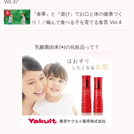
Vol.37
『食事』と『遊び』でお口と体の健康づく
り！／噛んで食べる子を育てる食育 Vol.4
乳酸菌由来(※)の化粧品って？