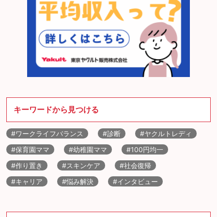
キーワードから見つける
#ワークライフバランス
#診断
#ヤクルトレディ
#保育園ママ
#幼稚園ママ
#100円均一
#作り置き
#スキンケア
#社会復帰
#キャリア
#悩み解決
#インタビュー