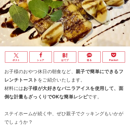
ポスト
シェア
はてブ
送る
Pocket
お子様のおやつ休日の朝食など、
親子で簡単にできるフ
レンチトースト
をご紹介いたします。
材料には
お子様が大好きなバニラアイスを使用して、面
倒な計量もざっくりでOKな簡単レシピ
です。
ステイホームが続く中、ぜひ親子でクッキングもいかが
でしょうか？