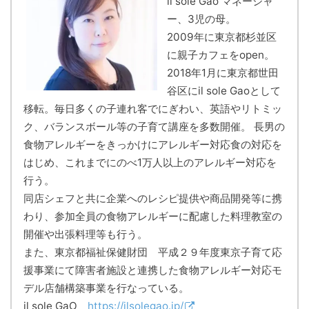
il sole Gao マネージャ
ー、3児の母。
2009年に東京都杉並区
に親子カフェをopen。
2018年1月に東京都世田
谷区にil sole Gaoとして
移転。毎日多くの子連れ客でにぎわい、英語やリトミッ
ク、バランスボール等の子育て講座を多数開催。 長男の
食物アレルギーをきっかけにアレルギー対応食の対応を
はじめ、これまでにのべ1万人以上のアレルギー対応を
行う。
同店シェフと共に企業へのレシピ提供や商品開発等に携
わり、参加全員の食物アレルギーに配慮した料理教室の
開催や出張料理等も行う。
また、東京都福祉保健財団 平成２９年度東京子育て応
援事業にて障害者施設と連携した食物アレルギー対応モ
デル店舗構築事業を行なっている。
il sole GaO
https://ilsolegao.jp/