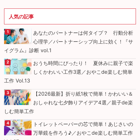
人気の記事
あなたのパートナーは何タイプ？ 行動分析
心理学／パートナーシップ向上に効く！『サ
イグラム』診断 vol.1
おうち時間にぴったり！ 夏休みに親子で楽
しくかわいい工作3選／おやこde楽しむ簡単
工作 Vol.13
【2026最新】折り紙1枚で簡単！かわいい＆
おしゃれな七夕飾りアイデア4選／親子de楽
しむ簡単工作
トイレットペーパーの芯で簡単！あじさいの
万華鏡を作ろう♪／おやこde楽しむ簡単工作