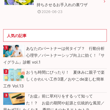
持ちさせるお手入れの裏ワザ
2026-06-23
人気の記事
あなたのパートナーは何タイプ？ 行動分析
心理学／パートナーシップ向上に効く！『サ
イグラム』診断 vol.1
おうち時間にぴったり！ 夏休みに親子で楽
しくかわいい工作3選／おやこde楽しむ簡単
工作 Vol.13
『お盆』前に草刈りをするって知って
た！？ お盆の期間や起源と伝統的な風習／
思わず話したくなる 季節にまつわるエトセトラ