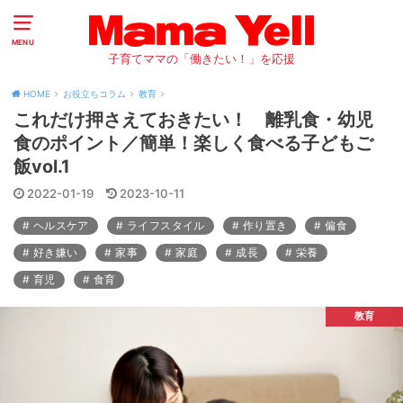
MENU
子育てママの「働きたい！」を応援
HOME
お役立ちコラム
教育
これだけ押さえておきたい！ 離乳食・幼児
食のポイント／簡単！楽しく食べる子どもご
飯vol.1
2022-01-19
2023-10-11
ヘルスケア
ライフスタイル
作り置き
偏食
好き嫌い
家事
家庭
成長
栄養
育児
食育
教育