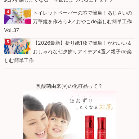
トイレットペーパーの芯で簡単！あじさいの
万華鏡を作ろう♪／おやこde楽しむ簡単工作
Vol.37
【2026最新】折り紙1枚で簡単！かわいい＆
おしゃれな七夕飾りアイデア4選／親子de楽
しむ簡単工作
乳酸菌由来(※)の化粧品って？