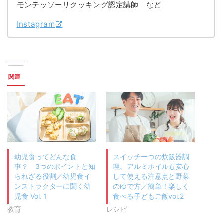
モンテッソーリクッキング認定講師 など
Instagram
関連
幼児食ってどんな食
スイッチ一つの炊飯器調
事？ 3つのポイントと知
理。アルミホイルも安心
られざる役割／幼児食イ
して使える注意点と野菜
ンストラクターに聞く幼
のゆで方／簡単！楽しく
児食 Vol. 1
食べる子どもご飯vol.2
教育
レシピ