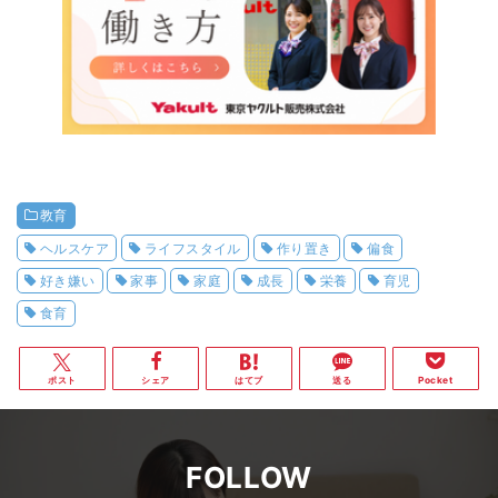
教育
ヘルスケア
ライフスタイル
作り置き
偏食
好き嫌い
家事
家庭
成長
栄養
育児
食育
ポスト
シェア
はてブ
送る
Pocket
FOLLOW