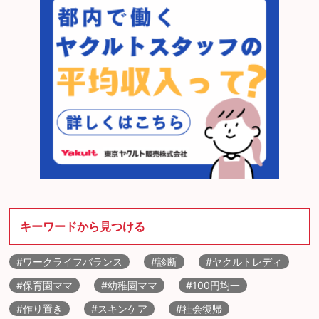
キーワードから見つける
#ワークライフバランス
#診断
#ヤクルトレディ
#保育園ママ
#幼稚園ママ
#100円均一
#作り置き
#スキンケア
#社会復帰