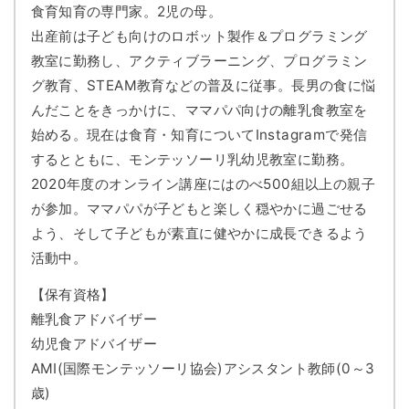
食育知育の専門家。2児の母。
出産前は子ども向けのロボット製作＆プログラミング
教室に勤務し、アクティブラーニング、プログラミン
グ教育、STEAM教育などの普及に従事。長男の食に悩
んだことをきっかけに、ママパパ向けの離乳食教室を
始める。現在は食育・知育についてInstagramで発信
するとともに、モンテッソーリ乳幼児教室に勤務。
2020年度のオンライン講座にはのべ500組以上の親子
が参加。ママパパが子どもと楽しく穏やかに過ごせる
よう、そして子どもが素直に健やかに成長できるよう
活動中。
【保有資格】
離乳食アドバイザー
幼児食アドバイザー
AMI(国際モンテッソーリ協会)アシスタント教師(0～3
歳)