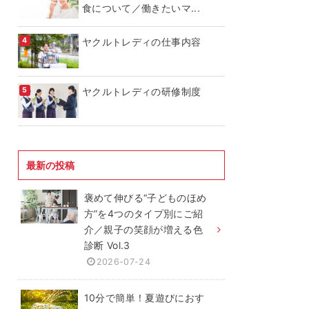
食について／働きたいマ...
ヤクルトレディの仕事内容
ヤクルトレディの研修制度
最新の投稿
褒めて伸びる“子どものほめ
方”を4つのタイプ別にご紹
介／親子の笑顔が増える色
診断 Vol.3
2026-07-24
10分で簡単！夏遊びにおす