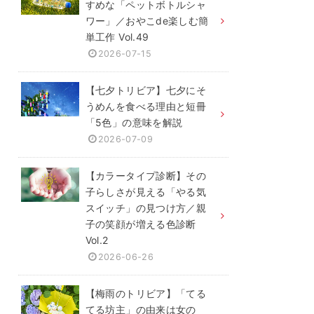
すめな「ペットボトルシャ
ワー」／おやこde楽しむ簡
単工作 Vol.49
2026-07-15
【七夕トリビア】七夕にそ
うめんを食べる理由と短冊
「5色」の意味を解説
2026-07-09
【カラータイプ診断】その
子らしさが見える「やる気
スイッチ」の見つけ方／親
子の笑顔が増える色診断
Vol.2
2026-06-26
【梅雨のトリビア】「てる
てる坊主」の由来は女の