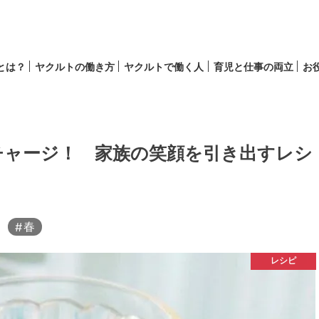
lとは？
ヤクルトの働き方
ヤクルトで働く人
育児と仕事の両立
お
育児
キャリア
チャージ！ 家族の笑顔を引き出すレシ
春
レシピ