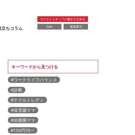
ヤクルトスタッフの働き方を知る
Q&A
募集要項
役立ちコラム
暮らし
教育
レシピ
健康
美容
キーワードから見つける
#ワークライフバランス
#診断
#ヤクルトレディ
#保育園ママ
#幼稚園ママ
#100円均一