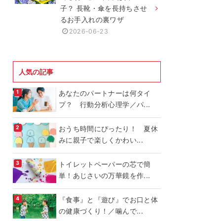
子？ 長靴・傘を長持ちさせ
るお手入れの裏ワザ
2026-06-23
人気の記事
あなたのパートナーは何タイ
プ？ 行動分析心理学／パ...
おうち時間にぴったり！ 夏休
みに親子で楽しくかわい...
トイレットペーパーの芯で簡
単！あじさいの万華鏡を作...
『食事』と『遊び』でお口と体
の健康づくり！／噛んで...