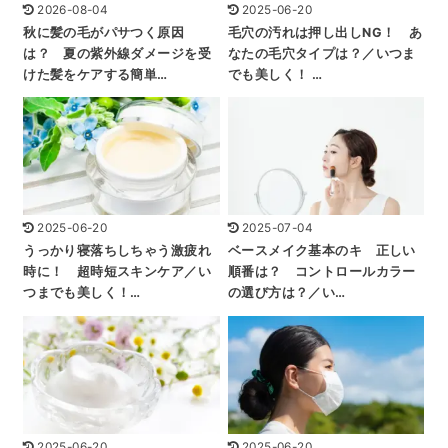
2026-08-04
2025-06-20
秋に髪の毛がパサつく原因
毛穴の汚れは押し出しNG！ あ
は？ 夏の紫外線ダメージを受
なたの毛穴タイプは？／いつま
けた髪をケアする簡単…
でも美しく！ …
2025-06-20
2025-07-04
うっかり寝落ちしちゃう激疲れ
ベースメイク基本のキ 正しい
時に！ 超時短スキンケア／い
順番は？ コントロールカラー
つまでも美しく！…
の選び方は？／い…
2025-06-20
2025-06-20