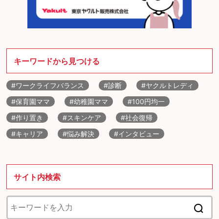
キーワードから見つける
#ワークライフバランス
#診断
#ヤクルトレディ
#保育園ママ
#幼稚園ママ
#100円均一
#作り置き
#スキンケア
#社会復帰
#キャリア
#悩み解決
#インタビュー
サイト内検索