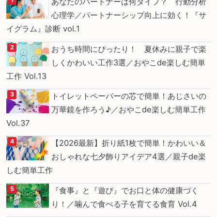
あなたのパートナーは何タイプ？ 行動分析
心理学／パートナーシップ向上に効く！『サ
イグラム』診断 vol.1
おうち時間にぴったり！ 夏休みに親子で楽
しくかわいい工作3選／おやこde楽しむ簡単
工作 Vol.13
トイレットペーパーの芯で簡単！あじさいの
万華鏡を作ろう♪／おやこde楽しむ簡単工作
Vol.37
【2026最新】折り紙1枚で簡単！かわいい＆
おしゃれな七夕飾りアイデア4選／親子de楽
しむ簡単工作
『食事』と『遊び』でお口と体の健康づく
り！／噛んで食べる子を育てる食育 Vol.4