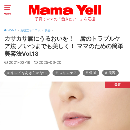
MENU
子育てママの「働きたい！」を応援
HOME
お役立ちコラム
美容
カサカサ唇にうるおいを！ 唇のトラブルケ
ア法 ／いつまでも美しく！ ママのための簡単
美容法Vol.18
2021-02-16
2025-06-20
キレイをあきらめない
スキンケア
保湿
美容
美容