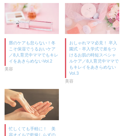
唇のケアも怠らない！冬
おしゃれママ必見！ 卒入
こそ保湿でうるおいケア
園式・卒入学式で差をつ
／8人育児中ママでもキレ
けるお肌の時短スペシャ
イをあきらめないVol.2
ルケア／8人育児中ママで
もキレイをあきらめない
美容
Vol.3
美容
忙しくても手軽に！ 美
容オイルで乾燥しらずの