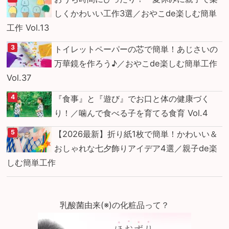
しくかわいい工作3選／おやこde楽しむ簡単
工作 Vol.13
トイレットペーパーの芯で簡単！あじさいの
万華鏡を作ろう♪／おやこde楽しむ簡単工作
Vol.37
『食事』と『遊び』でお口と体の健康づく
り！／噛んで食べる子を育てる食育 Vol.4
【2026最新】折り紙1枚で簡単！かわいい＆
おしゃれな七夕飾りアイデア4選／親子de楽
しむ簡単工作
乳酸菌由来(※)の化粧品って？