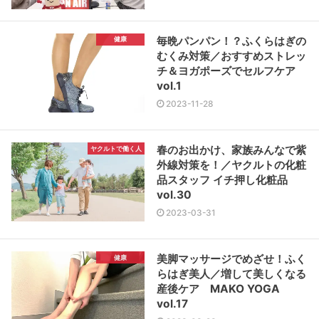
毎晩パンパン！？ふくらはぎの
健康
むくみ対策／おすすめストレッ
チ＆ヨガポーズでセルフケア
vol.1
2023-11-28
春のお出かけ、家族みんなで紫
ヤクルトで働く人
外線対策を！／ヤクルトの化粧
品スタッフ イチ押し化粧品
vol.30
2023-03-31
美脚マッサージでめざせ！ふく
健康
らはぎ美人／増して美しくなる
産後ケア MAKO YOGA
vol.17