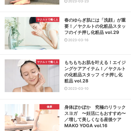
2023-03-23
春のゆらぎ肌には「洗顔」が重
ヤクルトで働く人
要！／ヤクルトの化粧品スタッ
フのイチ押し化粧品 vol.29
2023-03-16
もちもちお肌を叶える！エイジ
ヤクルトで働く人
ングケアアイテム！／ヤクルト
の化粧品スタッフ イチ押し化
粧品 vol.28
2023-03-10
身体ぽかぽか 究極のリラック
健康
スヨガ 〜妊活にもおすすめ〜
／増して美しくなる産後ケア
MAKO YOGA vol.16