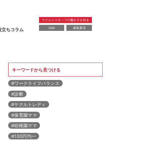
ヤクルトスタッフの働き方を知る
Q&A
募集要項
役立ちコラム
暮らし
教育
レシピ
健康
美容
キーワードから見つける
#ワークライフバランス
#診断
#ヤクルトレディ
#保育園ママ
#幼稚園ママ
#100円均一