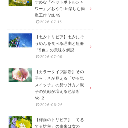
すめな「ペットボトルシャ
ワー」／おやこde楽しむ簡
単工作 Vol.49
2026-07-15
【七夕トリビア】七夕にそ
うめんを食べる理由と短冊
「5色」の意味を解説
2026-07-09
【カラータイプ診断】その
子らしさが見える「やる気
スイッチ」の見つけ方／親
子の笑顔が増える色診断
Vol.2
2026-06-26
【梅雨のトリビア】「てる
てる坊主」の由来は女の