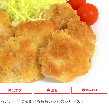
Pocket
はてブ
送る
あっという間に済ませる時短レシピのシリーズ！