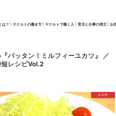
lとは？
ヤクルトの働き方
ヤクルトで働く人
育児と仕事の両立
お
育児
キャリア
『パッタン！ミルフィーユカツ』 ／
レシピVol.2
レシピ