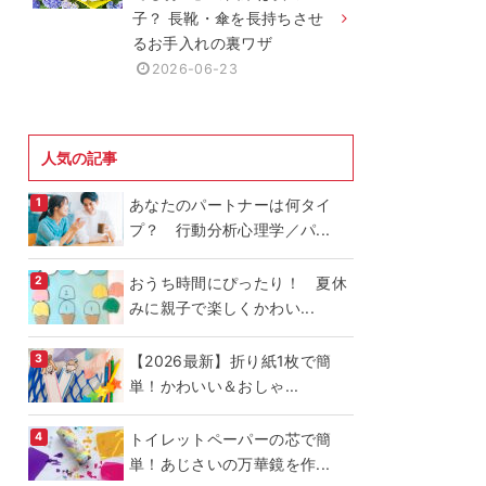
子？ 長靴・傘を長持ちさせ
るお手入れの裏ワザ
2026-06-23
人気の記事
あなたのパートナーは何タイ
プ？ 行動分析心理学／パ...
おうち時間にぴったり！ 夏休
みに親子で楽しくかわい...
【2026最新】折り紙1枚で簡
単！かわいい＆おしゃ...
トイレットペーパーの芯で簡
単！あじさいの万華鏡を作...