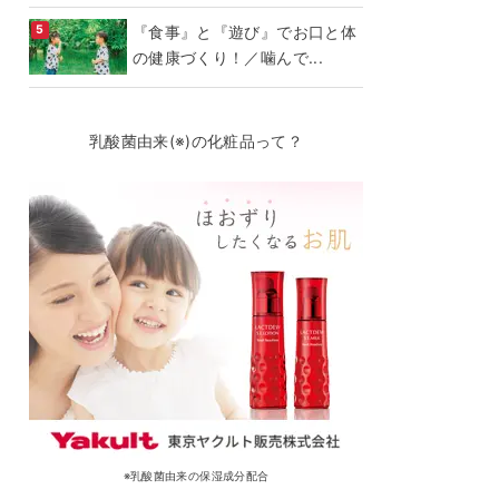
『食事』と『遊び』でお口と体
の健康づくり！／噛んで...
乳酸菌由来(※)の化粧品って？
※乳酸菌由来の保湿成分配合