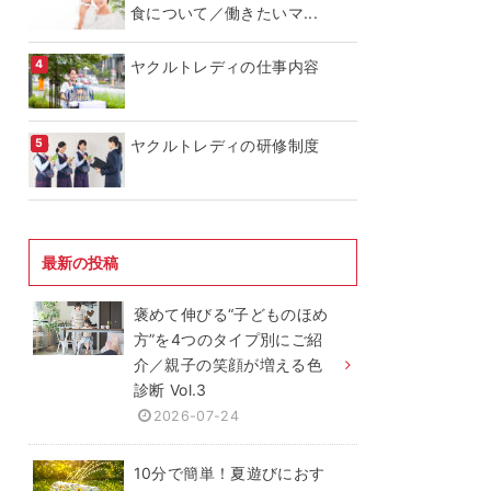
食について／働きたいマ...
ヤクルトレディの仕事内容
ヤクルトレディの研修制度
最新の投稿
褒めて伸びる“子どものほめ
方”を4つのタイプ別にご紹
介／親子の笑顔が増える色
診断 Vol.3
2026-07-24
10分で簡単！夏遊びにおす