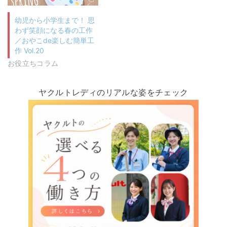
幼児から小学生まで！ 思
わず笑顔になる春の工作
／おやこde楽しむ簡単工
作 Vol.20
お役立ちコラム
ヤクルトレディのリアルな姿をチェック