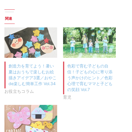
関連
創造力を育てよう！暑い
色彩で育む子どもの自
夏はおうちで楽しむお絵
信！子どもの心に寄り添
描きアイデア3選／おやこ
う声かけのヒント／色彩
de楽しむ簡単工作 Vol.34
心理で育むママと子ども
の笑顔 Vol.7
お役立ちコラム
育児