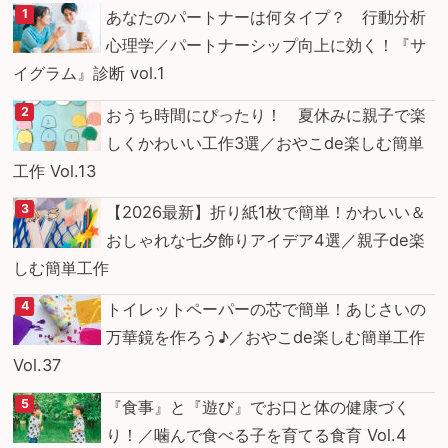
あなたのパートナーは何タイプ？ 行動分析
心理学／パートナーシップ向上に効く！『サ
イグラム』診断 vol.1
おうち時間にぴったり！ 夏休みに親子で楽
しくかわいい工作3選／おやこde楽しむ簡単
工作 Vol.13
【2026最新】折り紙1枚で簡単！かわいい＆
おしゃれな七夕飾りアイデア4選／親子de楽
しむ簡単工作
トイレットペーパーの芯で簡単！あじさいの
万華鏡を作ろう♪／おやこde楽しむ簡単工作
Vol.37
『食事』と『遊び』でお口と体の健康づく
り！／噛んで食べる子を育てる食育 Vol.4