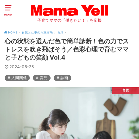
MENU
子育てママの「働きたい！」を応援
HOME
育児と仕事の両立方法
育児
心の状態を選んだ色で簡単診断！色の力でス
トレスを吹き飛ばそう／色彩心理で育むママ
と子どもの笑顔 Vol.4
2024-06-25
人間関係
育児
診断
育児