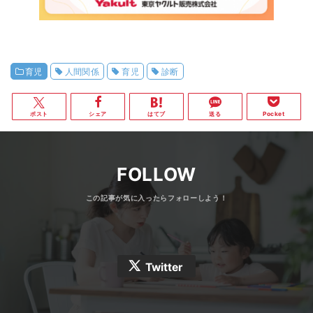
育児
人間関係
育児
診断
ポスト
シェア
はてブ
送る
Pocket
FOLLOW
Twitter