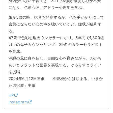
身内がいない子育てと、3.11で家族が被災し心が不安
になり、色彩心理、アドラー心理学を学ぶ。
娘が5歳の時、吃音を発症するが、色を手がかりにして
言葉にならない心の声を聴いていくと、症状が緩和す
る。
47歳で色彩心理カウンセラーになり、5年間で1,300組
以上の母子カウンセリング、29名のカラーセラピスト
を育成。
沖縄の風に身を任せ、自由な心を育みながら、わかち
あいとフラットな世界を実現する、ゆるりすとライフ
を提唱。
2024年6月12日開催 「不登校からはじまる、いきか
た選択肢」主催
HP
Instagram