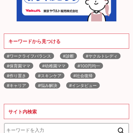
キーワードから見つける
#ワークライフバランス
#診断
#ヤクルトレディ
#保育園ママ
#幼稚園ママ
#100円均一
#作り置き
#スキンケア
#社会復帰
#キャリア
#悩み解決
#インタビュー
サイト内検索