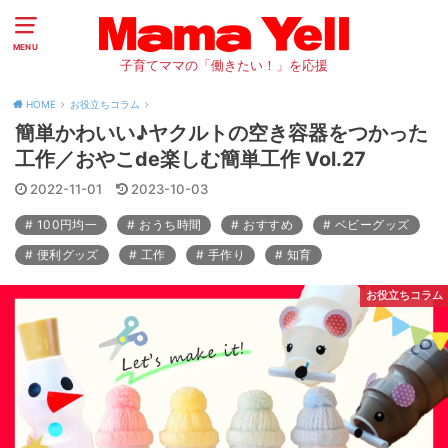
MENU
子育てママの「働きたい！」を応援
HOME
お役立ちコラム
簡単かわいい♪ヤクルトの空き容器をつかった
工作／おやこde楽しむ簡単工作 Vol.27
2022-11-01
2023-10-03
100円均一
おうち時間
おすすめ
ベビーグッズ
便利グッズ
工作
手作り
知育
お役立ちコラム