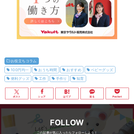
お役立ちコラム
100円均一
おうち時間
おすすめ
ベビーグッズ
便利グッズ
工作
手作り
知育
ポスト
シェア
はてブ
送る
Pocket
FOLLOW