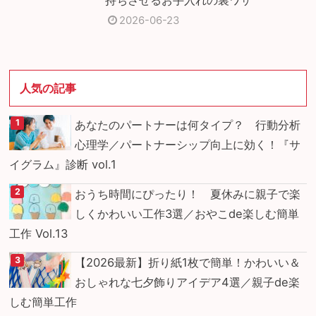
2026-06-23
人気の記事
あなたのパートナーは何タイプ？ 行動分析
心理学／パートナーシップ向上に効く！『サ
イグラム』診断 vol.1
おうち時間にぴったり！ 夏休みに親子で楽
しくかわいい工作3選／おやこde楽しむ簡単
工作 Vol.13
【2026最新】折り紙1枚で簡単！かわいい＆
おしゃれな七夕飾りアイデア4選／親子de楽
しむ簡単工作