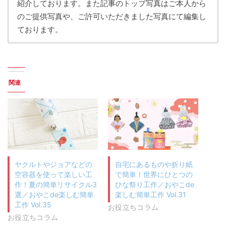
紹介しております。また記事のトップ写真はご本人から
のご提供写真や、ご許可いただきました写真にて編集し
ております。
関連
ヤクルトやジョアなどの
自宅にあるものや折り紙
空容器を使って楽しい工
で簡単！世界にひとつの
作！夏の簡単リサイクル3
ひな祭り工作／おやこde
選／おやこde楽しむ簡単
楽しむ簡単工作 Vol.31
工作 Vol.35
お役立ちコラム
お役立ちコラム