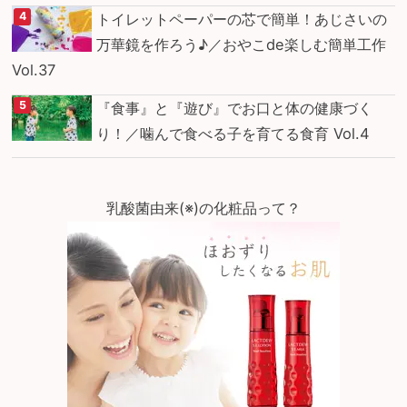
トイレットペーパーの芯で簡単！あじさいの
万華鏡を作ろう♪／おやこde楽しむ簡単工作
Vol.37
『食事』と『遊び』でお口と体の健康づく
り！／噛んで食べる子を育てる食育 Vol.4
乳酸菌由来(※)の化粧品って？