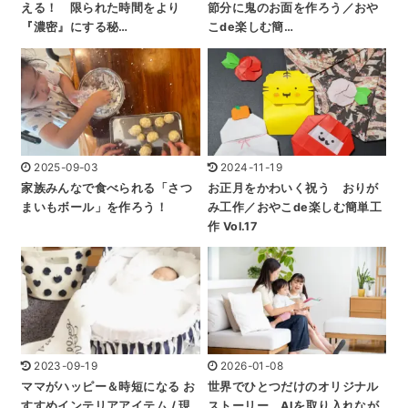
える！ 限られた時間をより
節分に鬼のお面を作ろう／おや
『濃密』にする秘…
こde楽しむ簡…
2025-09-03
2024-11-19
家族みんなで食べられる「さつ
お正月をかわいく祝う おりが
まいもボール」を作ろう！
み工作／おやこde楽しむ簡単工
作 Vol.17
2023-09-19
2026-01-08
ママがハッピー＆時短になる お
世界でひとつだけのオリジナル
すすめインテリアアイテム / 現
ストーリー。AIを取り入れなが