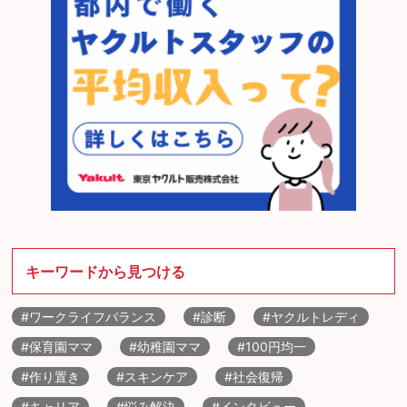
キーワードから見つける
#ワークライフバランス
#診断
#ヤクルトレディ
#保育園ママ
#幼稚園ママ
#100円均一
#作り置き
#スキンケア
#社会復帰
#キャリア
#悩み解決
#インタビュー