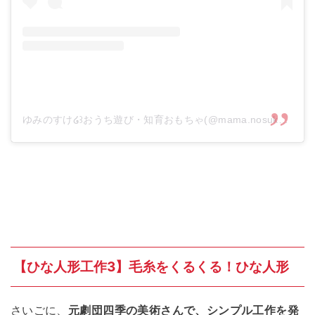
ゆみのすけ໒꒱おうち遊び・知育おもちゃ(@mama.nosuke)がシェアした投稿
【ひな人形工作3】毛糸をくるくる！ひな人形
さいごに、
元劇団四季の美術さんで、シンプル工作を発