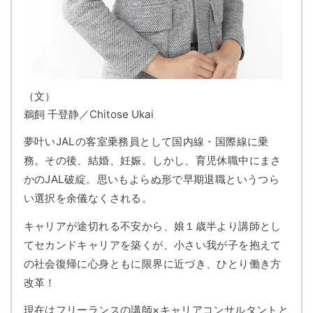
（文）
鵜飼 千登静／Chitose Ukai
夢叶いJALの客室乗務員として国内線・国際線に乗
務。その後、結婚、妊娠。しかし、育児休職中にまさ
かのJAL破綻。思いもよらぬ形で早期退職というつら
い選択を余儀なくされる。
キャリアが途切れる不安から、娘１歳半より講師とし
てセカンドキャリアを築くが、小さい我が子を抱えて
の社会復帰に心身ともに限界に近づき、ひとり働き方
改革！
現在はフリーランスの講師×キャリアコンサルタントと