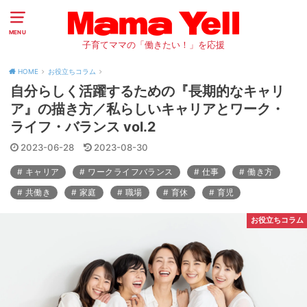
MENU
子育てママの「働きたい！」を応援
HOME
お役立ちコラム
自分らしく活躍するための『長期的なキャリ
ア』の描き方／私らしいキャリアとワーク・
ライフ・バランス vol.2
2023-06-28
2023-08-30
キャリア
ワークライフバランス
仕事
働き方
共働き
家庭
職場
育休
育児
お役立ちコラム