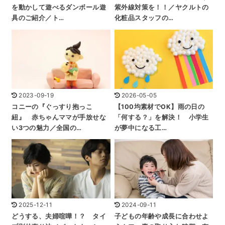
を動かして遊べるダンボール遊
紫外線対策を！！／ヤクルトの
具のご紹介／ト…
化粧品スタッフの…
2023-09-19
2026-05-05
コニーの『ぐっすり抱っこ
【100均素材でOK】雨の日の
紐』 赤ちゃんママが手放せな
「何する？」を解決！ 小学生
い3つの魅力／全国の…
が夢中になる工…
2025-12-11
2024-09-11
どうする、夫婦喧嘩！？ タイ
子どもの年齢や成長に合わせよ