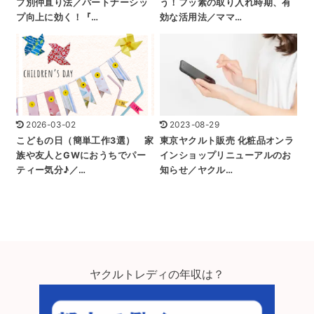
プ別仲直り法／パートナーシッ
う！フッ素の取り入れ時期、有
プ向上に効く！『…
効な活用法／ママ…
2026-03-02
2023-08-29
こどもの日（簡単工作3選） 家
東京ヤクルト販売 化粧品オンラ
族や友人とGWにおうちでパー
インショップリニューアルのお
ティー気分♪／…
知らせ／ヤクル…
ヤクルトレディの年収は？