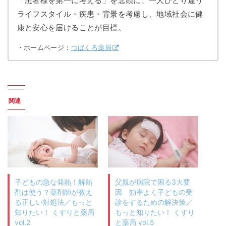
「患者様を第一に考える」を念頭に、一人ひとり違う
ライフスタイル・疾患・背景を考慮し、地域社会に健
康と安心を届けることが目標。
・ホームページ：
つばくろ薬局
関連
子どもの急な発熱！解熱
父親が病院で困る3大要
剤は使う？薬剤師が教え
因 効率よく子どもの受
る正しい対処法／もっと
診をするための解決策／
知りたい！ くすりと薬局
もっと知りたい！ くすり
vol.2
と薬局 vol.5