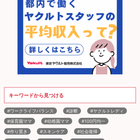
キーワードから見つける
#ワークライフバランス
#診断
#ヤクルトレディ
#保育園ママ
#幼稚園ママ
#100円均一
#作り置き
#スキンケア
#社会復帰