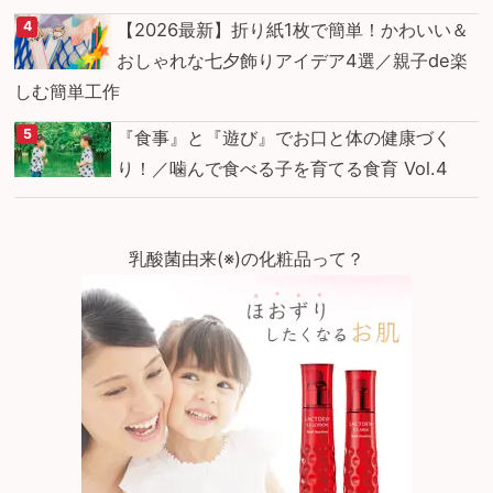
【2026最新】折り紙1枚で簡単！かわいい＆
おしゃれな七夕飾りアイデア4選／親子de楽
しむ簡単工作
『食事』と『遊び』でお口と体の健康づく
り！／噛んで食べる子を育てる食育 Vol.4
乳酸菌由来(※)の化粧品って？